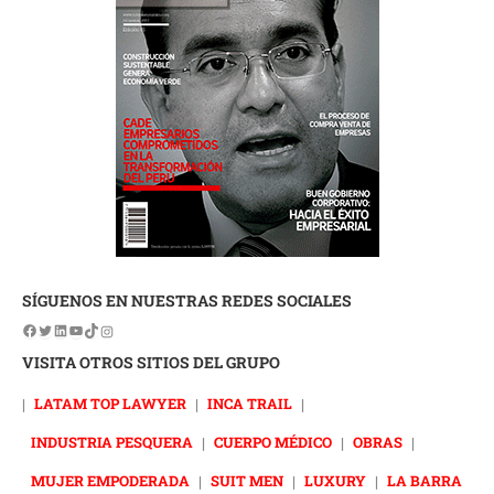
SÍGUENOS EN NUESTRAS REDES SOCIALES
VISITA OTROS SITIOS DEL GRUPO
|
LATAM TOP LAWYER
|
INCA TRAIL
|
INDUSTRIA PESQUERA
|
CUERPO MÉDICO
|
OBRAS
|
MUJER EMPODERADA
|
SUIT MEN
|
LUXURY
|
LA BARRA