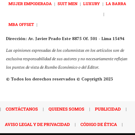
MUJER EMPODERADA
|
SUIT MEN
|
LUXURY
|
LA BARRA
|
MBA OFFSET
|
Dirección: Av. Javier Prado Este 8875 Of. 501 - Lima 15494
Las opiniones expresadas de los columnistas en los artículos son de
exclusiva responsabilidad de sus autores y no necesariamente reflejan
los puntos de vista de Rumbo Económico o del Editor.
© Todos los derechos reservados © Copyrigth 2023
|
CONTÁCTANOS
|
QUIENES SOMOS
|
PUBLICIDAD
|
AVISO LEGAL Y DE PRIVACIDAD
|
CÓDIGO DE ÉTICA
|