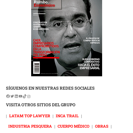
SÍGUENOS EN NUESTRAS REDES SOCIALES
VISITA OTROS SITIOS DEL GRUPO
|
LATAM TOP LAWYER
|
INCA TRAIL
|
INDUSTRIA PESQUERA
|
CUERPO MÉDICO
|
OBRAS
|