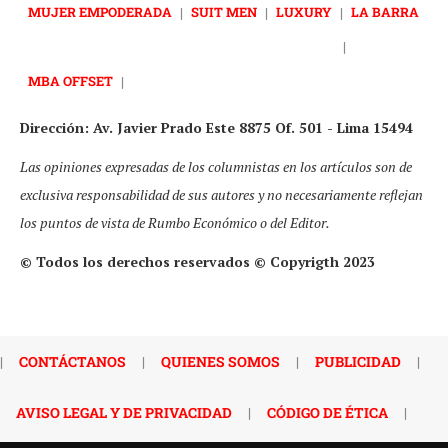
MUJER EMPODERADA
|
SUIT MEN
|
LUXURY
|
LA BARRA
|
MBA OFFSET
|
Dirección: Av. Javier Prado Este 8875 Of. 501 - Lima 15494
Las opiniones expresadas de los columnistas en los artículos son de
exclusiva responsabilidad de sus autores y no necesariamente reflejan
los puntos de vista de Rumbo Económico o del Editor.
© Todos los derechos reservados © Copyrigth 2023
|
CONTÁCTANOS
|
QUIENES SOMOS
|
PUBLICIDAD
|
AVISO LEGAL Y DE PRIVACIDAD
|
CÓDIGO DE ÉTICA
|