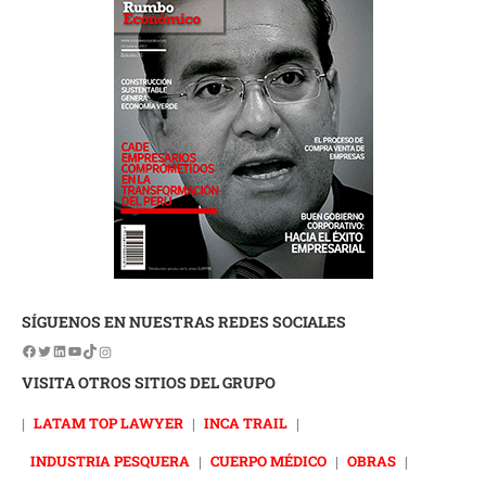
SÍGUENOS EN NUESTRAS REDES SOCIALES
VISITA OTROS SITIOS DEL GRUPO
|
LATAM TOP LAWYER
|
INCA TRAIL
|
INDUSTRIA PESQUERA
|
CUERPO MÉDICO
|
OBRAS
|