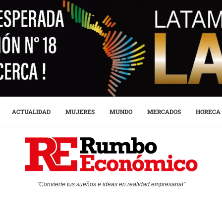
ACTUALIDAD
MUJERES
MUNDO
MERCADOS
HORECA
"Convierte tus sueños e ideas en realidad empresarial"