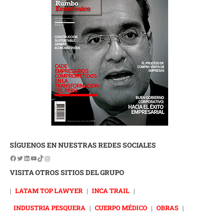
SÍGUENOS EN NUESTRAS REDES SOCIALES
VISITA OTROS SITIOS DEL GRUPO
|
LATAM TOP LAWYER
|
INCA TRAIL
|
INDUSTRIA PESQUERA
|
CUERPO MÉDICO
|
OBRAS
|