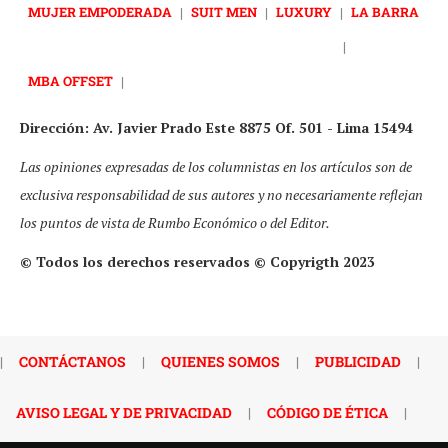
MUJER EMPODERADA
|
SUIT MEN
|
LUXURY
|
LA BARRA
|
MBA OFFSET
|
Dirección: Av. Javier Prado Este 8875 Of. 501 - Lima 15494
Las opiniones expresadas de los columnistas en los artículos son de
exclusiva responsabilidad de sus autores y no necesariamente reflejan
los puntos de vista de Rumbo Económico o del Editor.
© Todos los derechos reservados © Copyrigth 2023
|
CONTÁCTANOS
|
QUIENES SOMOS
|
PUBLICIDAD
|
AVISO LEGAL Y DE PRIVACIDAD
|
CÓDIGO DE ÉTICA
|