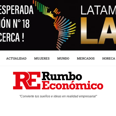
ACTUALIDAD
MUJERES
MUNDO
MERCADOS
HORECA
"Convierte tus sueños e ideas en realidad empresarial"