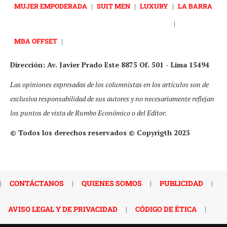
MUJER EMPODERADA
|
SUIT MEN
|
LUXURY
|
LA BARRA
|
MBA OFFSET
|
Dirección: Av. Javier Prado Este 8875 Of. 501 - Lima 15494
Las opiniones expresadas de los columnistas en los artículos son de
exclusiva responsabilidad de sus autores y no necesariamente reflejan
los puntos de vista de Rumbo Económico o del Editor.
© Todos los derechos reservados © Copyrigth 2023
|
CONTÁCTANOS
|
QUIENES SOMOS
|
PUBLICIDAD
|
AVISO LEGAL Y DE PRIVACIDAD
|
CÓDIGO DE ÉTICA
|