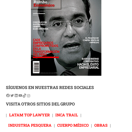
SÍGUENOS EN NUESTRAS REDES SOCIALES
VISITA OTROS SITIOS DEL GRUPO
|
LATAM TOP LAWYER
|
INCA TRAIL
|
INDUSTRIA PESQUERA
|
CUERPO MÉDICO
|
OBRAS
|