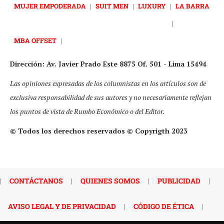
MUJER EMPODERADA
|
SUIT MEN
|
LUXURY
|
LA BARRA
|
MBA OFFSET
|
Dirección: Av. Javier Prado Este 8875 Of. 501 - Lima 15494
Las opiniones expresadas de los columnistas en los artículos son de
exclusiva responsabilidad de sus autores y no necesariamente reflejan
los puntos de vista de Rumbo Económico o del Editor.
© Todos los derechos reservados © Copyrigth 2023
|
CONTÁCTANOS
|
QUIENES SOMOS
|
PUBLICIDAD
|
AVISO LEGAL Y DE PRIVACIDAD
|
CÓDIGO DE ÉTICA
|