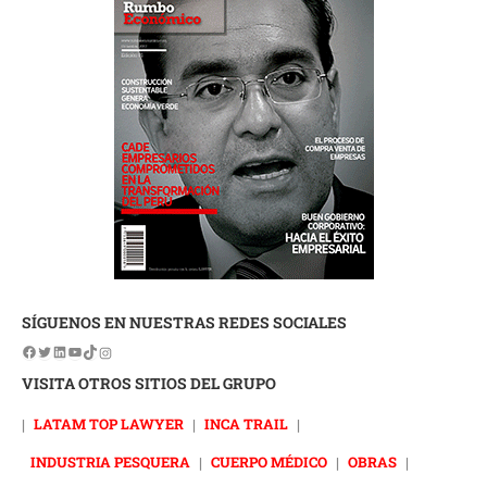
SÍGUENOS EN NUESTRAS REDES SOCIALES
VISITA OTROS SITIOS DEL GRUPO
|
LATAM TOP LAWYER
|
INCA TRAIL
|
INDUSTRIA PESQUERA
|
CUERPO MÉDICO
|
OBRAS
|