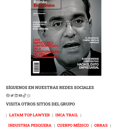
SÍGUENOS EN NUESTRAS REDES SOCIALES
VISITA OTROS SITIOS DEL GRUPO
|
LATAM TOP LAWYER
|
INCA TRAIL
|
INDUSTRIA PESQUERA
|
CUERPO MÉDICO
|
OBRAS
|