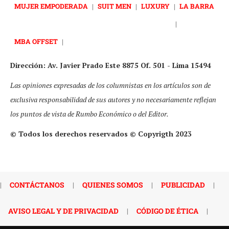
MUJER EMPODERADA
|
SUIT MEN
|
LUXURY
|
LA BARRA
|
MBA OFFSET
|
Dirección: Av. Javier Prado Este 8875 Of. 501 - Lima 15494
Las opiniones expresadas de los columnistas en los artículos son de
exclusiva responsabilidad de sus autores y no necesariamente reflejan
los puntos de vista de Rumbo Económico o del Editor.
© Todos los derechos reservados © Copyrigth 2023
|
CONTÁCTANOS
|
QUIENES SOMOS
|
PUBLICIDAD
|
AVISO LEGAL Y DE PRIVACIDAD
|
CÓDIGO DE ÉTICA
|