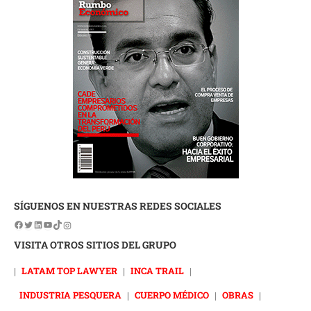
SÍGUENOS EN NUESTRAS REDES SOCIALES
VISITA OTROS SITIOS DEL GRUPO
|
LATAM TOP LAWYER
|
INCA TRAIL
|
INDUSTRIA PESQUERA
|
CUERPO MÉDICO
|
OBRAS
|