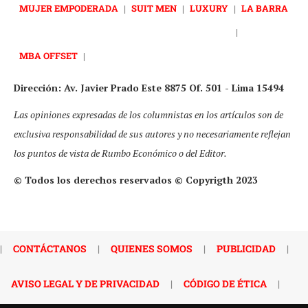
MUJER EMPODERADA
|
SUIT MEN
|
LUXURY
|
LA BARRA
|
MBA OFFSET
|
Dirección: Av. Javier Prado Este 8875 Of. 501 - Lima 15494
Las opiniones expresadas de los columnistas en los artículos son de
exclusiva responsabilidad de sus autores y no necesariamente reflejan
los puntos de vista de Rumbo Económico o del Editor.
© Todos los derechos reservados © Copyrigth 2023
|
CONTÁCTANOS
|
QUIENES SOMOS
|
PUBLICIDAD
|
AVISO LEGAL Y DE PRIVACIDAD
|
CÓDIGO DE ÉTICA
|