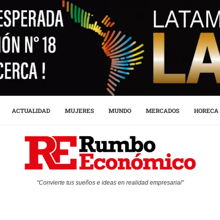
ACTUALIDAD
MUJERES
MUNDO
MERCADOS
HORECA
"Convierte tus sueños e ideas en realidad empresarial"