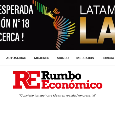
ACTUALIDAD
MUJERES
MUNDO
MERCADOS
HORECA
"Convierte tus sueños e ideas en realidad empresarial"