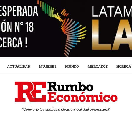
ACTUALIDAD
MUJERES
MUNDO
MERCADOS
HORECA
"Convierte tus sueños e ideas en realidad empresarial"