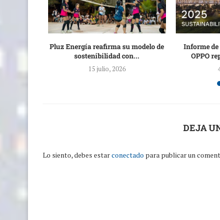
a agua de
Pluz Energía reafirma su modelo de
Informe de 
rla:...
sostenibilidad con...
OPPO rep
15 julio, 2026
DEJA U
Lo siento, debes estar
conectado
para publicar un coment