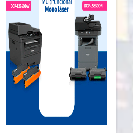
stral Group consolida avances en
Construir un mundo digitalm
sostenibilidad con foco...
resiliente: ESET Latinoamér
presenta...
1 junio, 2026
1 junio, 2026