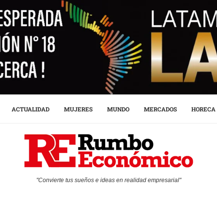
ACTUALIDAD
MUJERES
MUNDO
MERCADOS
HORECA
"Convierte tus sueños e ideas en realidad empresarial"