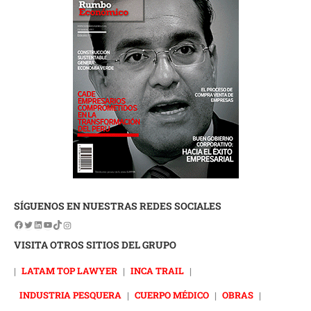
SÍGUENOS EN NUESTRAS REDES SOCIALES
VISITA OTROS SITIOS DEL GRUPO
|
LATAM TOP LAWYER
|
INCA TRAIL
|
INDUSTRIA PESQUERA
|
CUERPO MÉDICO
|
OBRAS
|