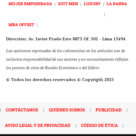
MUJER EMPODERADA
|
SUIT MEN
|
LUXURY
|
LA BARRA
|
MBA OFFSET
|
Dirección: Av. Javier Prado Este 8875 Of. 501 - Lima 15494
Las opiniones expresadas de los columnistas en los artículos son de
exclusiva responsabilidad de sus autores y no necesariamente reflejan
los puntos de vista de Rumbo Económico o del Editor.
© Todos los derechos reservados © Copyrigth 2023
|
CONTÁCTANOS
|
QUIENES SOMOS
|
PUBLICIDAD
|
AVISO LEGAL Y DE PRIVACIDAD
|
CÓDIGO DE ÉTICA
|