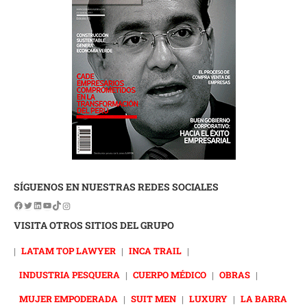
SÍGUENOS EN NUESTRAS REDES SOCIALES
VISITA OTROS SITIOS DEL GRUPO
|
LATAM TOP LAWYER
|
INCA TRAIL
|
INDUSTRIA PESQUERA
|
CUERPO MÉDICO
|
OBRAS
|
MUJER EMPODERADA
|
SUIT MEN
|
LUXURY
|
LA BARRA