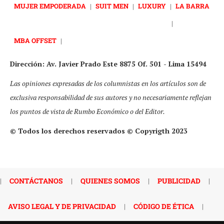
MUJER EMPODERADA
|
SUIT MEN
|
LUXURY
|
LA BARRA
|
MBA OFFSET
|
Dirección: Av. Javier Prado Este 8875 Of. 501 - Lima 15494
Las opiniones expresadas de los columnistas en los artículos son de
exclusiva responsabilidad de sus autores y no necesariamente reflejan
los puntos de vista de Rumbo Económico o del Editor.
© Todos los derechos reservados © Copyrigth 2023
|
CONTÁCTANOS
|
QUIENES SOMOS
|
PUBLICIDAD
|
AVISO LEGAL Y DE PRIVACIDAD
|
CÓDIGO DE ÉTICA
|