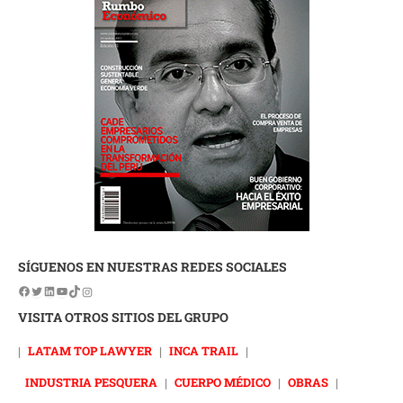
SÍGUENOS EN NUESTRAS REDES SOCIALES
VISITA OTROS SITIOS DEL GRUPO
|
LATAM TOP LAWYER
|
INCA TRAIL
|
INDUSTRIA PESQUERA
|
CUERPO MÉDICO
|
OBRAS
|