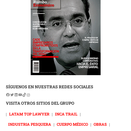
SÍGUENOS EN NUESTRAS REDES SOCIALES
VISITA OTROS SITIOS DEL GRUPO
|
LATAM TOP LAWYER
|
INCA TRAIL
|
INDUSTRIA PESQUERA
|
CUERPO MÉDICO
|
OBRAS
|