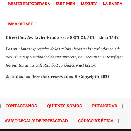
MUJER EMPODERADA
|
SUIT MEN
|
LUXURY
|
LA BARRA
|
MBA OFFSET
|
Dirección: Av. Javier Prado Este 8875 Of. 501 - Lima 15494
Las opiniones expresadas de los columnistas en los artículos son de
exclusiva responsabilidad de sus autores y no necesariamente reflejan
los puntos de vista de Rumbo Económico o del Editor.
© Todos los derechos reservados © Copyrigth 2023
|
CONTÁCTANOS
|
QUIENES SOMOS
|
PUBLICIDAD
|
AVISO LEGAL Y DE PRIVACIDAD
|
CÓDIGO DE ÉTICA
|