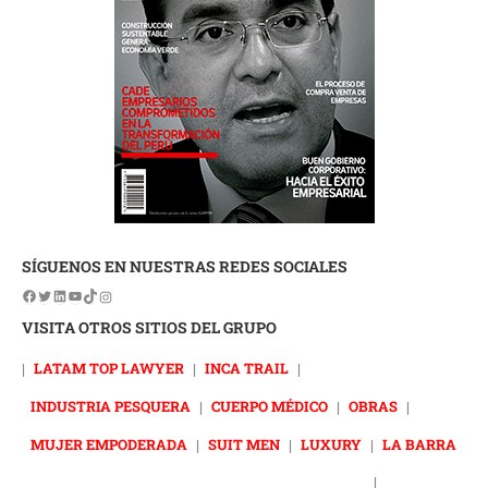
SÍGUENOS EN NUESTRAS REDES SOCIALES
VISITA OTROS SITIOS DEL GRUPO
|
LATAM TOP LAWYER
|
INCA TRAIL
|
INDUSTRIA PESQUERA
|
CUERPO MÉDICO
|
OBRAS
|
MUJER EMPODERADA
|
SUIT MEN
|
LUXURY
|
LA BARRA
|