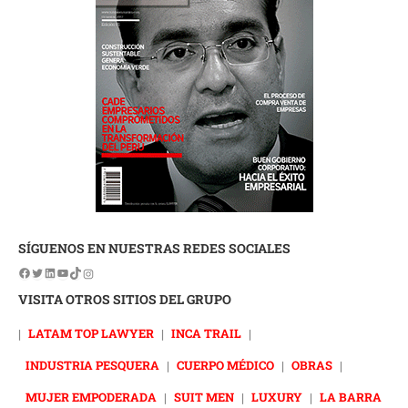
SÍGUENOS EN NUESTRAS REDES SOCIALES
VISITA OTROS SITIOS DEL GRUPO
|
LATAM TOP LAWYER
|
INCA TRAIL
|
INDUSTRIA PESQUERA
|
CUERPO MÉDICO
|
OBRAS
|
MUJER EMPODERADA
|
SUIT MEN
|
LUXURY
|
LA BARRA