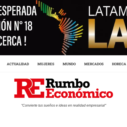
ACTUALIDAD
MUJERES
MUNDO
MERCADOS
HORECA
"Convierte tus sueños e ideas en realidad empresarial"