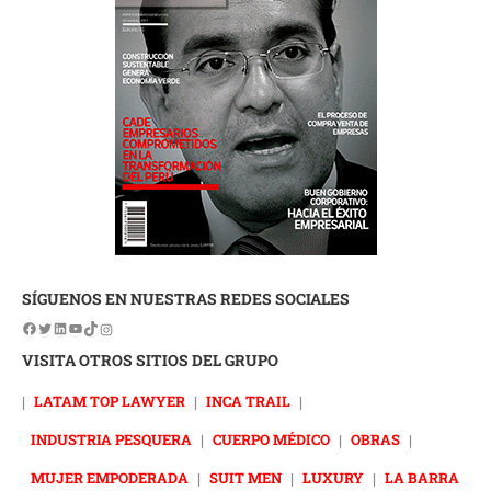
SÍGUENOS EN NUESTRAS REDES SOCIALES
VISITA OTROS SITIOS DEL GRUPO
|
LATAM TOP LAWYER
|
INCA TRAIL
|
INDUSTRIA PESQUERA
|
CUERPO MÉDICO
|
OBRAS
|
MUJER EMPODERADA
|
SUIT MEN
|
LUXURY
|
LA BARRA