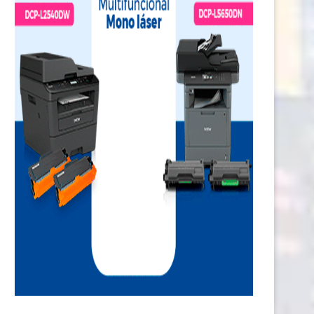
lleteras digitales: casi la mitad de
Uber facilitará viajes a votant
peruanos sigue...
observadores electorales..
3 mayo, 2026
10 abril, 2026