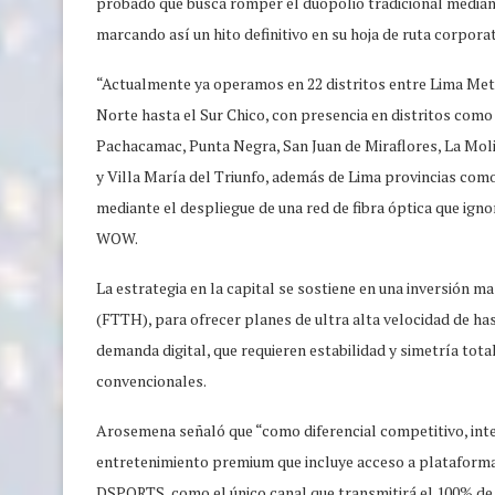
probado que busca romper el duopolio tradicional mediante
marcando así un hito definitivo en su hoja de ruta corporat
“Actualmente ya operamos en 22 distritos entre Lima Met
Norte hasta el Sur Chico, con presencia en distritos como 
Pachacamac, Punta Negra, San Juan de Miraflores, La Molin
y Villa María del Triunfo, además de Lima provincias como
mediante el despliegue de una red de fibra óptica que ign
WOW.
La estrategia en la capital se sostiene en una inversión m
(FTTH), para ofrecer planes de ultra alta velocidad de h
demanda digital, que requieren estabilidad y simetría total
convencionales.
Arosemena señaló que “como diferencial competitivo, inte
entretenimiento premium que incluye acceso a plataform
DSPORTS, como el único canal que transmitirá el 100% de 