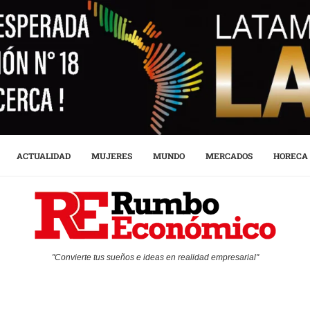
ACTUALIDAD
MUJERES
MUNDO
MERCADOS
HORECA
"Convierte tus sueños e ideas en realidad empresarial"