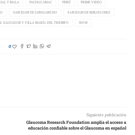
IAL Y MALA
PACHACAMAC
PERÚ
PRIME VIDEO
CO
SAN JUAN DE LURIGANCHO
SAN JUAN DE MIRAFLORES
EL SALVADOR Y VILLA MARÍA DEL TRIUNFO
WOW
0
Siguiente publicación
Glaucoma Research Foundation amplía el acceso a
educación confiable sobre el Glaucoma en español