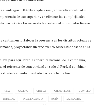
l entregar 100% fibra óptica real, sin sacrificar calidad ni
xperiencia de uso superior y en eliminar las complejidades
le que prioriza las necesidades reales del consumidor limeño
e centran en fortalecer la presencia en los distritos actuales y
demanda, proyectando un crecimiento sostenible basado en la
lave para equilibrar la cobertura nacional de la compañía,
l referente de conectividad en todo el Perú, al combinar
estratégicamente orientado hacia el cliente final.
ASIA
CALLAO
CHILCA
CHORRILLOS
COAYLLO
IMPERIAL
INDEPENDENCIA
JUNÍN
LA MOLINA