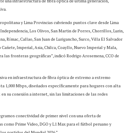
 una infraestructura de fibra óptica de última generación,
iva.
ropolitana y Lima Provincias cubriendo puntos clave desde Lima
Independencia, Los Olivos, San Martin de Porres, Chorrillos, Lurin,
a, Rímac, Callao, San Juan de Lurigancho, Surco, Villa El Salvador
 Cañete, Imperial, Asia, Chilca, Coayllo, Nuevo Imperial y Mala,
ora las fronteras geográficas”, indicó Rodrigo Arosemena, CCO de
asiva en infraestructura de fibra óptica de extremo a extremo
asta 1,000 Mbps, diseñados específicamente para hogares con alta
 en su conexión a internet, sin las limitaciones de las redes
gramos conectividad de primer nivel con una oferta de
as como Prime Video, DGO y L1 Max para el fútbol peruano y
los partidos del Mundial 2026.”