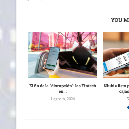
YOU M
ente general
El fin de la “disrupción”: las Fintech
Niubiz listo 
en...
cajas
6
1 agosto, 2026
3