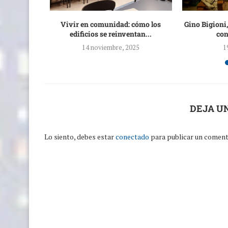
ruanos se
Vivir en comunidad: cómo los
Gino Bigioni
nado
edificios se reinventan...
con
023
14 noviembre, 2025
1
DEJA U
Lo siento, debes estar
conectado
para publicar un coment