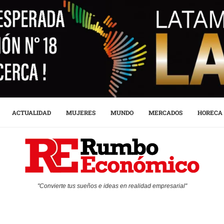
ACTUALIDAD
MUJERES
MUNDO
MERCADOS
HORECA
"Convierte tus sueños e ideas en realidad empresarial"