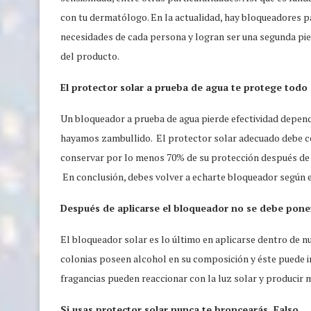
con tu dermatólogo. En la actualidad, hay bloqueadores pa
necesidades de cada persona y logran ser una segunda piel
del producto.
El protector solar a prueba de agua te protege todo e
Un bloqueador a prueba de agua pierde efectividad depend
hayamos zambullido. El protector solar adecuado debe col
conservar por lo menos 70% de su protección después de 
En conclusión, debes volver a echarte bloqueador según el
Después de aplicarse el bloqueador no se debe pone
El bloqueador solar es lo último en aplicarse dentro de nu
colonias poseen alcohol en su composición y éste puede i
fragancias pueden reaccionar con la luz solar y producir m
Si usas protector solar nunca te broncearás. Falso