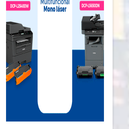
Cliniesthetic lanza su Plan de
Nuevas tendencias de cons
Expansión con Franquicias
redefinen el mercado de...
17 agosto, 2024
10 abril, 2024