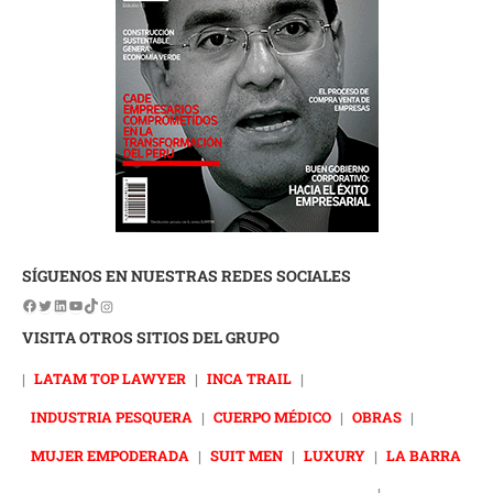
SÍGUENOS EN NUESTRAS REDES SOCIALES
VISITA OTROS SITIOS DEL GRUPO
|
LATAM TOP LAWYER
|
INCA TRAIL
|
INDUSTRIA PESQUERA
|
CUERPO MÉDICO
|
OBRAS
|
MUJER EMPODERADA
|
SUIT MEN
|
LUXURY
|
LA BARRA