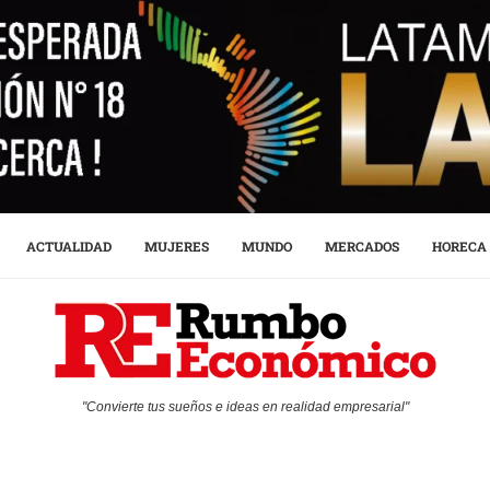
ACTUALIDAD
MUJERES
MUNDO
MERCADOS
HORECA
"Convierte tus sueños e ideas en realidad empresarial"