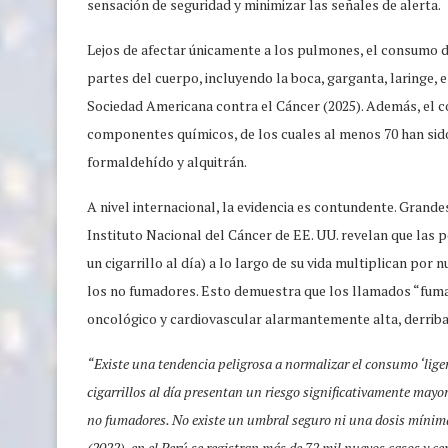
sensación de seguridad y minimizar las señales de alerta.
Lejos de afectar únicamente a los pulmones, el consumo d
partes del cuerpo, incluyendo la boca, garganta, laringe, e
Sociedad Americana contra el Cáncer (2025). Además, el c
componentes químicos, de los cuales al menos 70 han sido
formaldehído y alquitrán.
A nivel internacional, la evidencia es contundente. Grand
Instituto Nacional del Cáncer de EE. UU. revelan que las
un cigarrillo al día) a lo largo de su vida multiplican po
los no fumadores. Esto demuestra que los llamados “fuma
oncológico y cardiovascular alarmantemente alta, derriba
“Existe una tendencia peligrosa a normalizar el consumo ‘lige
cigarrillos al día presentan un riesgo significativamente mayor
no fumadores. No existe un umbral seguro ni una dosis mí
(2022), en el Perú se registran más de 72 mil nuevos casos y ce