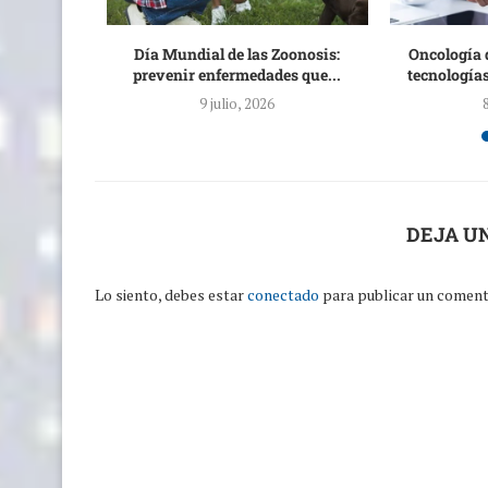
d: la
Día Mundial de las Zoonosis:
Oncología 
sos de...
prevenir enfermedades que...
tecnologías
9 julio, 2026
DEJA U
Lo siento, debes estar
conectado
para publicar un coment