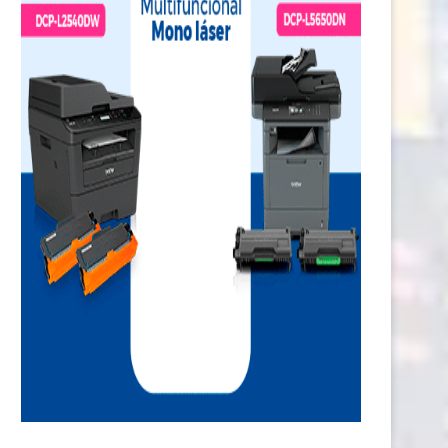
Comunidades nativas de Ucayali
El peligro de exigirle un esfu
accederán a más de...
extremo al...
1 julio, 2026
30 junio, 2026