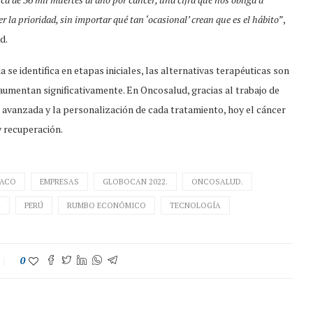
 la prioridad, sin importar qué tan ‘ocasional’ crean que es el hábito”
,
d.
se identifica en etapas iniciales, las alternativas terapéuticas son
aumentan significativamente. En Oncosalud, gracias al trabajo de
avanzada y la personalización de cada tratamiento, hoy el cáncer
y recuperación.
BACO
EMPRESAS
GLOBOCAN 2022.
ONCOSALUD.
A
PERÚ
RUMBO ECONÓMICO
TECNOLOGÍA
0