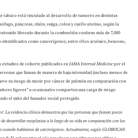
e tabaco está vinculado al desarrollo de tumores en distintas
sófago, páncreas, riñón, vejiga, colon y cuello uterino, según la
ontenido liberado durante la combustión contiene más de 7,000
 identificados como cancerígenos, entre ellos arsénico, benceno,
es estudios de cohorte publicados en
JAMA Internal Medicine
por el
 personas que fuman de manera de baja intensidad (incluso menos de
r nueve su riesgo de morir por cáncer de pulmón en comparación con
dores ligeros” u ocasionales comparten una carga de riesgo
ndo el mito del fumador social protegido.
ro’. La evidencia clínica demuestra que las personas que fuman pocos
 de desarrollar neoplasias a lo largo de su vida en comparación con los
nima cuando hablamos de carcinógenos. Actualmente, según GLOBOCAN
rca de 36 mil muertes al año por cáncer, una cifra que nos obliga a