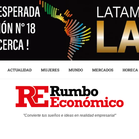
ACTUALIDAD
MUJERES
MUNDO
MERCADOS
HORECA
"Convierte tus sueños e ideas en realidad empresarial"