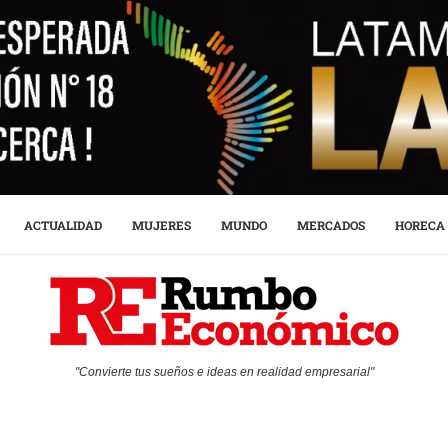
ACTUALIDAD
MUJERES
MUNDO
MERCADOS
HORECA
"Convierte tus sueños e ideas en realidad empresarial"