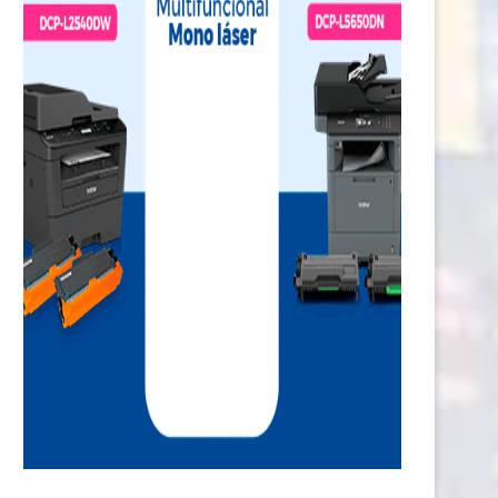
 fin de la “disrupción”: las Fintech
GeForce NOW zarpa con ‘Path
en...
Exile: Curse...
1 agosto, 2026
25 julio, 2026