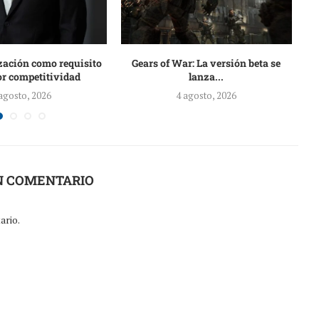
zación como requisito
Gears of War: La versión beta se
El
r competitividad
lanza...
agosto, 2026
4 agosto, 2026
N COMENTARIO
ario.