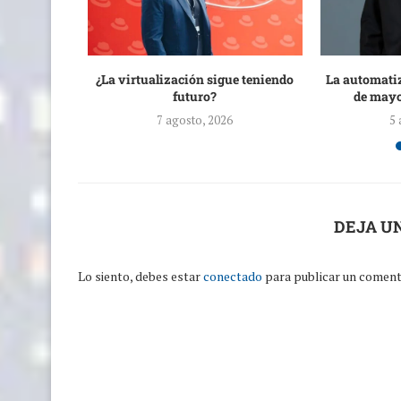
 de Sipán
¿La virtualización sigue teniendo
La automati
s...
futuro?
de mayo
7 agosto, 2026
5 
DEJA U
Lo siento, debes estar
conectado
para publicar un coment