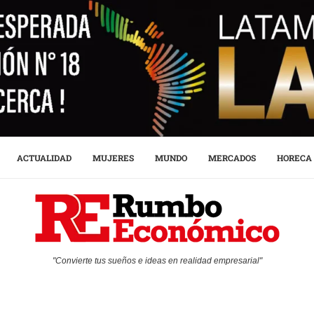
ACTUALIDAD
MUJERES
MUNDO
MERCADOS
HORECA
"Convierte tus sueños e ideas en realidad empresarial"