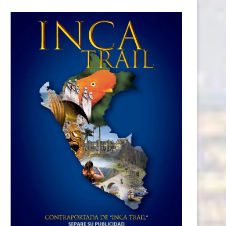
ord Perú recibe a los estudiantes
BAIC inicia su fase de prevent
del programa...
el...
25 julio, 2026
23 julio, 2026