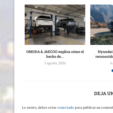
a alianza
OMODA & JAECOO explica cómo el
Hyundai
ndo...
hecho de...
reconocido
5 agosto, 2026
4 
DEJA U
Lo siento, debes estar
conectado
para publicar un coment