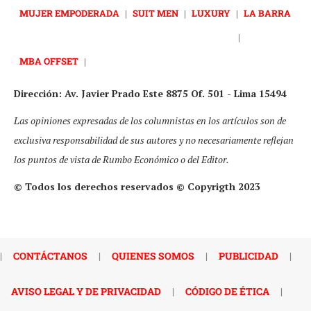
MUJER EMPODERADA
|
SUIT MEN
|
LUXURY
|
LA BARRA
|
MBA OFFSET
|
Dirección: Av. Javier Prado Este 8875 Of. 501 - Lima 15494
Las opiniones expresadas de los columnistas en los artículos son de
exclusiva responsabilidad de sus autores y no necesariamente reflejan
los puntos de vista de Rumbo Económico o del Editor.
© Todos los derechos reservados © Copyrigth 2023
|
CONTÁCTANOS
|
QUIENES SOMOS
|
PUBLICIDAD
|
AVISO LEGAL Y DE PRIVACIDAD
|
CÓDIGO DE ÉTICA
|