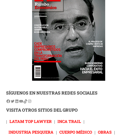
SÍGUENOS EN NUESTRAS REDES SOCIALES
VISITA OTROS SITIOS DEL GRUPO
|
LATAM TOP LAWYER
|
INCA TRAIL
|
INDUSTRIA PESQUERA
|
CUERPO MÉDICO
|
OBRAS
|