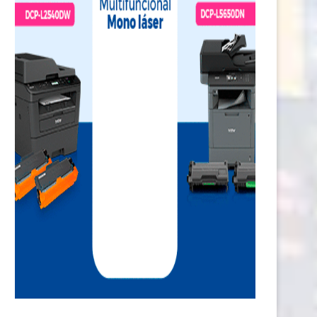
PeruRail renueva certificaciones
Sanipes fortalece a 100 agente
nternacionales para transporte de
Piura sobre...
minerales...
24 febrero, 2026
25 abril, 2026