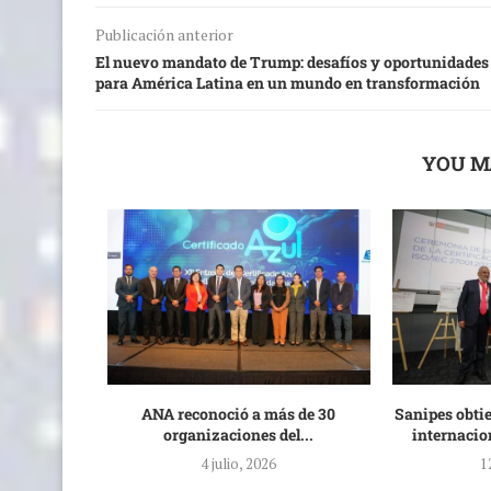
Publicación anterior
El nuevo mandato de Trump: desafíos y oportunidades
para América Latina en un mundo en transformación
YOU M
e la UDEP
ANA reconoció a más de 30
Sanipes obtie
n...
organizaciones del...
internacio
025
4 julio, 2026
1