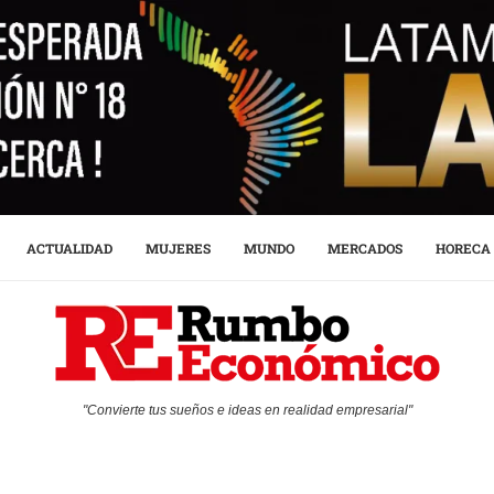
ACTUALIDAD
MUJERES
MUNDO
MERCADOS
HORECA
"Convierte tus sueños e ideas en realidad empresarial"