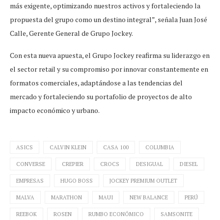
más exigente, optimizando nuestros activos y fortaleciendo la
propuesta del grupo como un destino integral”, señala Juan José
Calle, Gerente General de Grupo Jockey.
Con esta nueva apuesta, el Grupo Jockey reafirma su liderazgo en
el sector retail y su compromiso por innovar constantemente en
formatos comerciales, adaptándose a las tendencias del
mercado y fortaleciendo su portafolio de proyectos de alto
impacto económico y urbano.
ASICS
CALVIN KLEIN
CASA 100
COLUMBIA
CONVERSE
CREPIER
CROCS
DESIGUAL
DIESEL
EMPRESAS
HUGO BOSS
JOCKEY PREMIUM OUTLET
MALVA
MARATHON
MAUI
NEW BALANCE
PERÚ
REEBOK
ROSEN
RUMBO ECONÓMICO
SAMSONITE