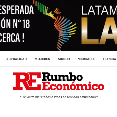
ACTUALIDAD
MUJERES
MUNDO
MERCADOS
HORECA
"Convierte tus sueños e ideas en realidad empresarial"