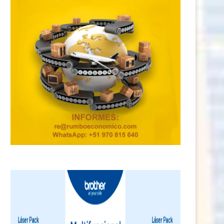
l Perú le dio la Presidencia; ahora
El voto del extranjero redefin
le...
elección: Keiko...
29 junio, 2026
11 junio, 2026