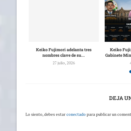
e cada 10
Keiko Fujimori adelanta tres
Keiko Fuji
.
nombres clave de su...
Gabinete Mini
6
27 julio, 2026
DEJA U
Lo siento, debes estar
conectado
para publicar un coment