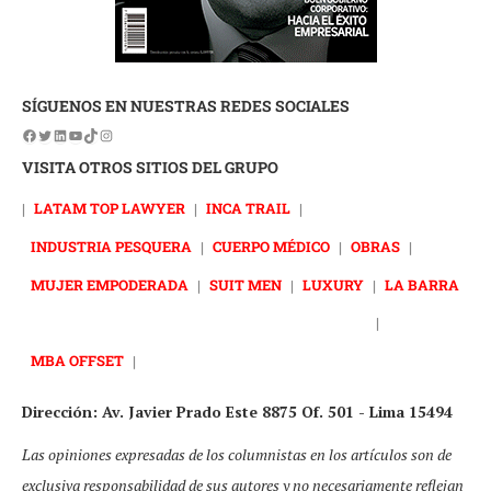
SÍGUENOS EN NUESTRAS REDES SOCIALES
VISITA OTROS SITIOS DEL GRUPO
|
LATAM TOP LAWYER
|
INCA TRAIL
|
INDUSTRIA PESQUERA
|
CUERPO MÉDICO
|
OBRAS
|
MUJER EMPODERADA
|
SUIT MEN
|
LUXURY
|
LA BARRA
|
MBA OFFSET
|
Dirección: Av. Javier Prado Este 8875 Of. 501 - Lima 15494
Las opiniones expresadas de los columnistas en los artículos son de
exclusiva responsabilidad de sus autores y no necesariamente reflejan