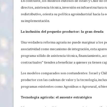
En contraste, los modelos exitosos de Israel y Chile no cen
directos, asistencia técnica, inversión en infraestructura r
redistributivo, orienta su política agroindustrial hacia la
su implementación.
La inclusión del pequeño productor: la gran deuda
Una verdadera reforma agraria no puede marginar a los p
asociatividad como mecanismo de integración, esta aparece
programa sólido de asistencia técnica, financiamiento, ac
contractuales” tienden a beneficiar a quienes ya tienen ca
Los modelos comparados son contundentes: Israel y Chile 
productor con las cadenas de valor y la tecnología, inclus
programas existentes como Agroideas o Agrorural, si bien p
Tecnología agrícola: el ausente estratégico