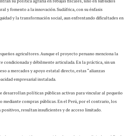
tran su política agraria en rebajas fiscales, sino en subsidios
ural y fomento a la innovación. Sudáfrica, con su énfasis
 equidad y la transformación social, aun enfrentando dificultades en
equeños agricultores. Aunque el proyecto peruano menciona la
 condicionada y débilmente articulada. En la práctica, sin un
ceso a mercados y apoyo estatal directo, estas “alianzas
pacidad empresarial instalada.
desarrollan políticas públicas activas para vincular al pequeño
o mediante compras públicas. En el Perú, por el contrario, los
ositivos, resultan insuficientes y de acceso limitado.