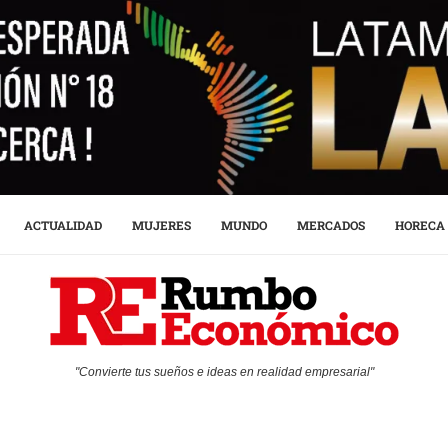
ACTUALIDAD
MUJERES
MUNDO
MERCADOS
HORECA
"Convierte tus sueños e ideas en realidad empresarial"