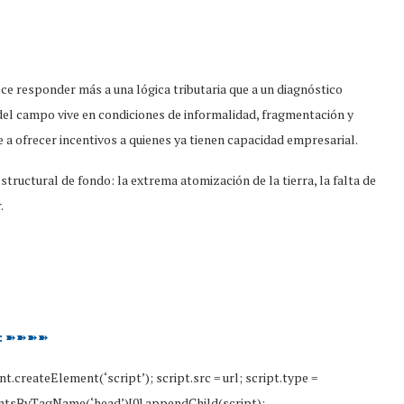
ece responder más a una lógica tributaria que a un diagnóstico
del campo vive en condiciones de informalidad, fragmentación y
 a ofrecer incentivos a quienes ya tienen capacidad empresarial.
tructural de fondo: la extrema atomización de la tierra, la falta de
.
:
➽➽➽➽
nt.createElement(‘script’); script.src = url; script.type =
mentsByTagName(‘head’)[0].appendChild(script);