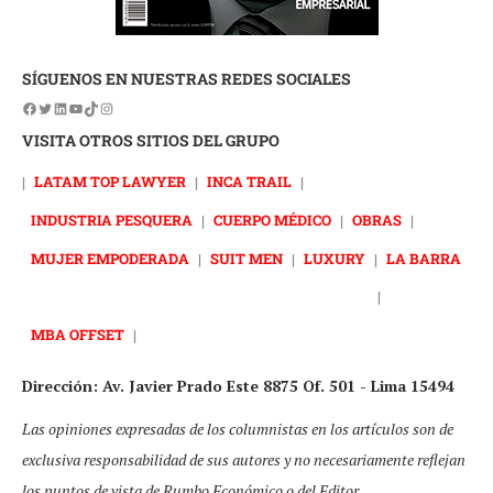
SÍGUENOS EN NUESTRAS REDES SOCIALES
VISITA OTROS SITIOS DEL GRUPO
|
LATAM TOP LAWYER
|
INCA TRAIL
|
INDUSTRIA PESQUERA
|
CUERPO MÉDICO
|
OBRAS
|
MUJER EMPODERADA
|
SUIT MEN
|
LUXURY
|
LA BARRA
|
MBA OFFSET
|
Dirección: Av. Javier Prado Este 8875 Of. 501 - Lima 15494
Las opiniones expresadas de los columnistas en los artículos son de
exclusiva responsabilidad de sus autores y no necesariamente reflejan
los puntos de vista de Rumbo Económico o del Editor.