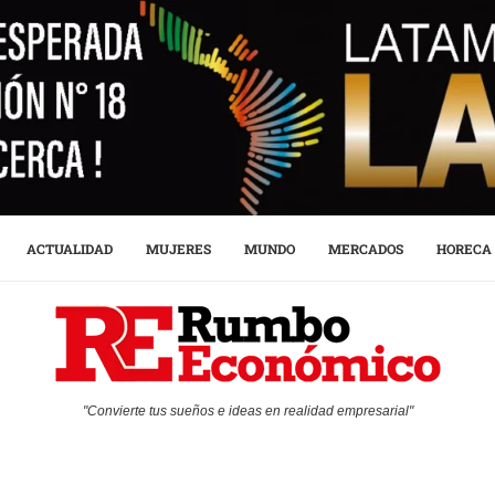
ACTUALIDAD
MUJERES
MUNDO
MERCADOS
HORECA
"Convierte tus sueños e ideas en realidad empresarial"