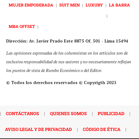
MUJER EMPODERADA
|
SUIT MEN
|
LUXURY
|
LA BARRA
|
MBA OFFSET
|
Dirección: Av. Javier Prado Este 8875 Of. 501 - Lima 15494
Las opiniones expresadas de los columnistas en los artículos son de
exclusiva responsabilidad de sus autores y no necesariamente reflejan
los puntos de vista de Rumbo Económico o del Editor.
© Todos los derechos reservados © Copyrigth 2023
|
CONTÁCTANOS
|
QUIENES SOMOS
|
PUBLICIDAD
|
AVISO LEGAL Y DE PRIVACIDAD
|
CÓDIGO DE ÉTICA
|