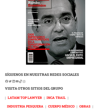
SÍGUENOS EN NUESTRAS REDES SOCIALES
VISITA OTROS SITIOS DEL GRUPO
|
LATAM TOP LAWYER
|
INCA TRAIL
|
INDUSTRIA PESQUERA
|
CUERPO MÉDICO
|
OBRAS
|