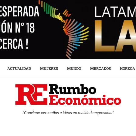
ACTUALIDAD
MUJERES
MUNDO
MERCADOS
HORECA
"Convierte tus sueños e ideas en realidad empresarial"