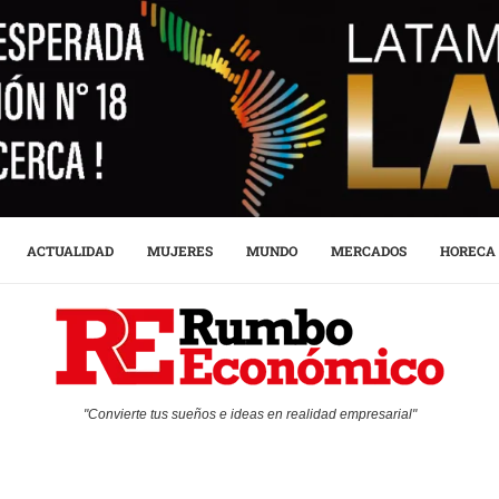
ACTUALIDAD
MUJERES
MUNDO
MERCADOS
HORECA
"Convierte tus sueños e ideas en realidad empresarial"