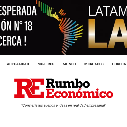
ACTUALIDAD
MUJERES
MUNDO
MERCADOS
HORECA
"Convierte tus sueños e ideas en realidad empresarial"