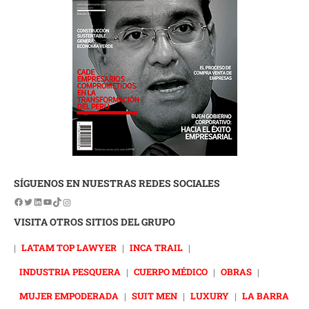
SÍGUENOS EN NUESTRAS REDES SOCIALES
VISITA OTROS SITIOS DEL GRUPO
|
LATAM TOP LAWYER
|
INCA TRAIL
|
INDUSTRIA PESQUERA
|
CUERPO MÉDICO
|
OBRAS
|
MUJER EMPODERADA
|
SUIT MEN
|
LUXURY
|
LA BARRA