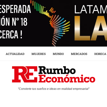
ACTUALIDAD
MUJERES
MUNDO
MERCADOS
HORECA
"Convierte tus sueños e ideas en realidad empresarial"