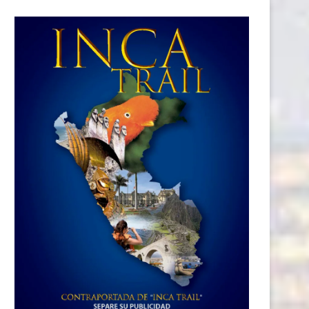
Los edificios inteligentes son el
Residencial Los Saucos de In 
nuevo estándar de...
fue reconocida...
28 junio, 2026
26 junio, 2026