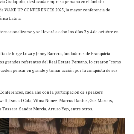
icia Ciudapolis, destacada empresa peruana en el ámbito
ición de WAKE UP CONFERENCES 2025, la mayor conferencia de
rica Latina.
ternacionalizarse y se llevará a cabo los días 3 y 4 de octubre en
ofía de Jorge Loza y Jenny Barrera, fundadores de Franquicia
s grandes referentes del Real Estate Peruano, lo crearon “como
 pueden pensar en grande y tomar acción por la conquista de sus
 Conferences, cada año con la participación de speakers
xwell, Ismael Cala, Vilma Nuñez, Marcus Dantus, Gus Marcos,
s Tassara, Sandra Murcia, Arturo Yep, entre otros.