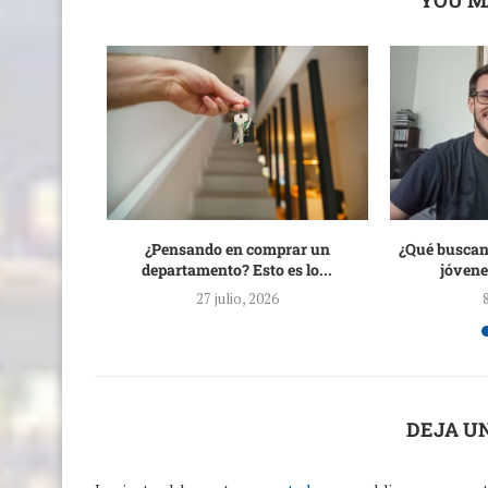
YOU M
rte US$20
¿Pensando en comprar un
¿Qué buscan
ecto...
departamento? Esto es lo...
jóvene
27 julio, 2026
DEJA U