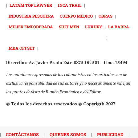
|
LATAM TOP LAWYER
|
INCA TRAIL
|
INDUSTRIA PESQUERA
|
CUERPO MÉDICO
|
OBRAS
|
MUJER EMPODERADA
|
SUIT MEN
|
LUXURY
|
LA BARRA
|
MBA OFFSET
|
Dirección: Av. Javier Prado Este 8875 Of. 501 - Lima 15494
Las opiniones expresadas de los columnistas en los artículos son de
exclusiva responsabilidad de sus autores y no necesariamente reflejan
los puntos de vista de Rumbo Económico o del Editor.
© Todos los derechos reservados © Copyrigth 2023
|
CONTÁCTANOS
|
QUIENES SOMOS
|
PUBLICIDAD
|