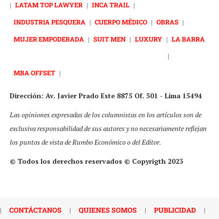
|
LATAM TOP LAWYER
|
INCA TRAIL
|
INDUSTRIA PESQUERA
|
CUERPO MÉDICO
|
OBRAS
|
MUJER EMPODERADA
|
SUIT MEN
|
LUXURY
|
LA BARRA
|
MBA OFFSET
|
Dirección: Av. Javier Prado Este 8875 Of. 501 - Lima 15494
Las opiniones expresadas de los columnistas en los artículos son de
exclusiva responsabilidad de sus autores y no necesariamente reflejan
los puntos de vista de Rumbo Económico o del Editor.
© Todos los derechos reservados © Copyrigth 2023
|
CONTÁCTANOS
|
QUIENES SOMOS
|
PUBLICIDAD
|