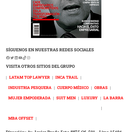
SÍGUENOS EN NUESTRAS REDES SOCIALES
VISITA OTROS SITIOS DEL GRUPO
|
LATAM TOP LAWYER
|
INCA TRAIL
|
INDUSTRIA PESQUERA
|
CUERPO MÉDICO
|
OBRAS
|
MUJER EMPODERADA
|
SUIT MEN
|
LUXURY
|
LA BARRA
|
MBA OFFSET
|
Dirección: Av. Javier Prado Este 8875 Of. 501 - Lima 15494