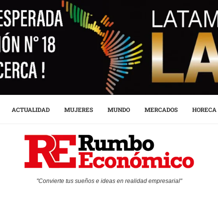
ACTUALIDAD
MUJERES
MUNDO
MERCADOS
HORECA
"Convierte tus sueños e ideas en realidad empresarial"