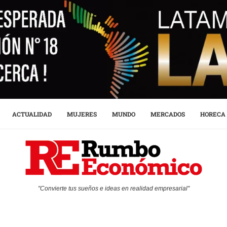
ACTUALIDAD
MUJERES
MUNDO
MERCADOS
HORECA
"Convierte tus sueños e ideas en realidad empresarial"