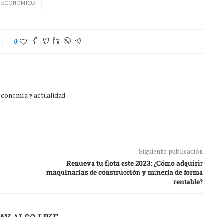
 ECONÓMICO
0
 economía y actualidad
Siguiente publicación
Renueva tu flota este 2023: ¿Cómo adquirir
maquinarias de construcción y minería de forma
rentable?
AY ALSO LIKE