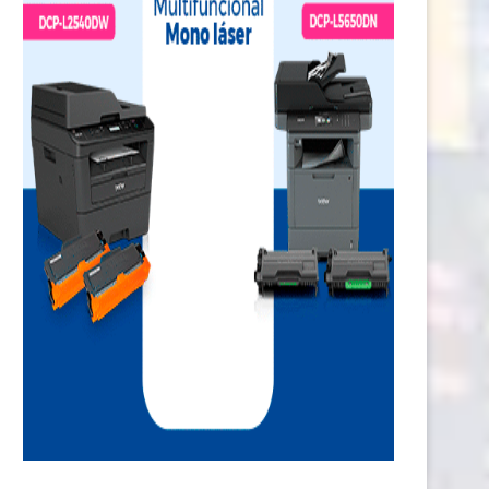
nflación anual se ubica en 3,9%: 8
De la cancha a las oficinas: 
de...
mayoría...
22 junio, 2026
21 junio, 2026